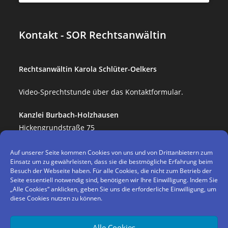
Kontakt - SOR Rechtsanwältin
Rechtsanwältin Karola Schlüter-Oelkers
Video-Sprechtstunde über das Kontaktformular.
Kanzlei Burbach-Holzhausen
Hickengrundstraße 75
57299 Burbach-Holzhausen
Auf unserer Seite kommen Cookies von uns und von Drittanbietern zum
Telefon:
02736-446844
Einsatz um zu gewährleisten, dass sie die bestmögliche Erfahrung beim
Fax: 02736-446846
Besuch der Webseite haben. Für alle Cookies, die nicht zum Betrieb der
Seite essentiell notwendig sind, benötigen wir Ihre Einwilligung. Indem Sie
Kanzlei Hüttenberg-Hochelheim
„Alle Cookies“ anklicken, geben Sie uns die erforderliche Einwilligung, um
diese Cookies nutzen zu können.
Hauptstr. 110
35625 Hüttenberg-Hochelheim
Telefon: 06403-979380
Alle Cookies